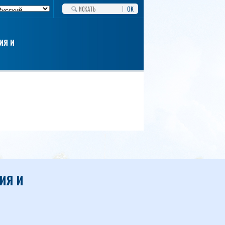
OK
ИЯ И
ИЯ И